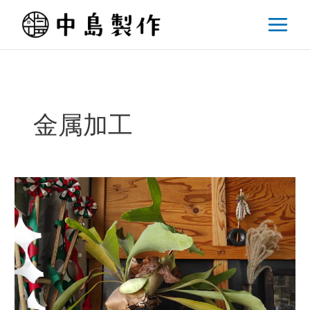
内
容
を
ス
キ
ッ
プ
金属加工
鉄
の
あ
る
暮
ら
し